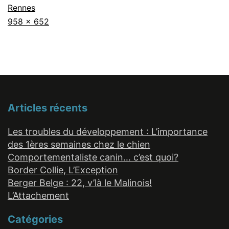
Rennes
Taille
958 × 652
originale
Articles récents
Les troubles du développement : L’importance
des 1ères semaines chez le chien
Comportementaliste canin… c’est quoi?
Border Collie, L’Exception
Berger Belge : 22, v’là le Malinois!
L’Attachement
Catégories