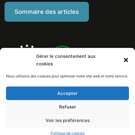
Sommaire des articles
Gérer le consentement aux
cookies
Nous utilisons des cookies pour optimiser notre site web et notre service.
Marine Piat, comportementaliste éducateur canin
Mentions Légales
Politique de cookies
Accepter
Numéro de Siret: 799 260 146 00029
Copyright © 2026 Au poil dans mes pattes! / Design et conception internet:
Refuser
Loïc Lelandais
Voir les préférences
Politique de cookies