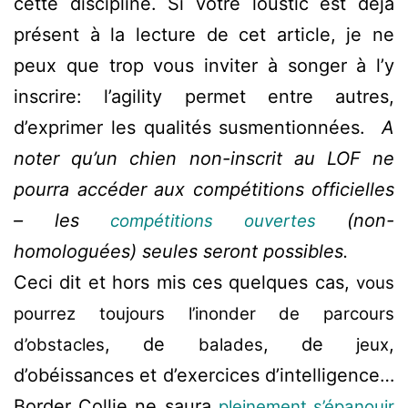
cette discipline. Si votre loustic est déjà
présent à la lecture de cet article, je ne
peux que trop vous inviter à songer à l’y
inscrire: l’agility permet entre autres,
d’exprimer les qualités susmentionnées.
A
noter qu’un chien non-inscrit au LOF ne
pourra accéder aux compétitions officielles
– les
(non-
compétitions ouvertes
homologuées) seules seront possibles.
Ceci dit et hors mis ces quelques cas,
vous
pourrez toujours l’inonder de parcours
, de
, de
,
d’obstacles
balades
jeux
d’obéissances et d’exercices d’intelligence…
Border Collie ne saura
pleinement s’épanouir