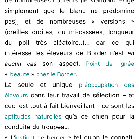
de nombreuses couleurs (le
standard
exige
simplement que le blanc ne prédomine
pas), et de nombreuses « versions »
(oreilles droites, ou mi-cassées, longueur
du poil très aléatoire..)… car ce qui
intéresse les éleveurs de Border n’est
en
son aspect.
aucun cas
Point de lignée
«
»
.
beauté
chez le Border
La seule et unique
préoccupation des
dans leur travail de sélection – et
éleveurs
ceci est tout à fait bienveillant – ce sont les
qu’a ce chien pour la
aptitudes naturelles
conduite du troupeau.
«
» tel qu’on le connait,
L’
instinct
de berger