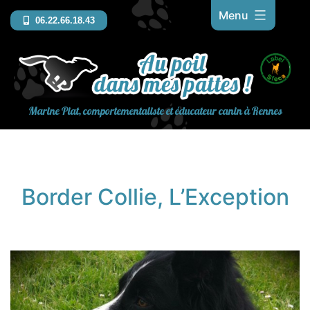
Aller
Menu
06.22.66.18.43
au
contenu
Marine Piat, comportementaliste et éducateur canin à Rennes
Border Collie, L’Exception