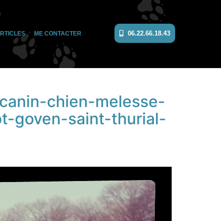
06.22.66.18.43
RTICLES
ME CONTACTER
canin-chien-melesse-
-goven-saint-thurial-