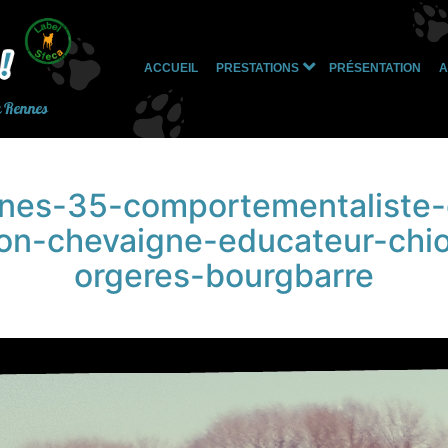
ACCUEIL
PRESTATIONS
PRÉSENTATION
A
Ouvrir
le
à Rennes
menu
nnes-35-comportementaliste-
on-chevaigne-educateur-chiot
orgeres-bourgbarre