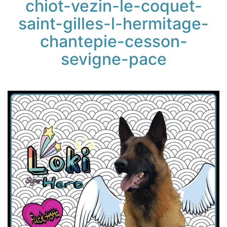
chiot-vezin-le-coquet-
saint-gilles-l-hermitage-
chantepie-cesson-
sevigne-pace