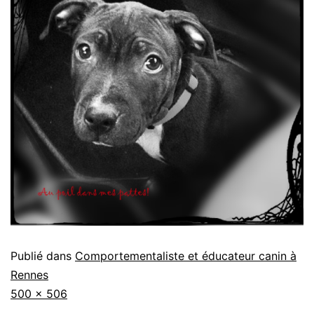
Publié dans
Comportementaliste et éducateur canin à
Rennes
Taille
500 × 506
originale