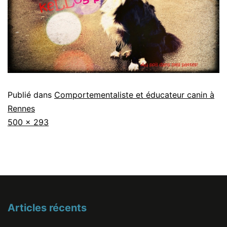
Publié dans
Comportementaliste et éducateur canin à
Rennes
Taille
500 × 293
originale
Articles récents