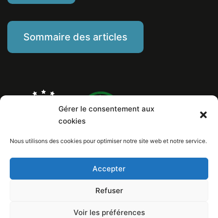
Sommaire des articles
Gérer le consentement aux
cookies
Nous utilisons des cookies pour optimiser notre site web et notre service.
Marine Piat, comportementaliste éducateur canin
Mentions Légales
Politique de cookies
Accepter
Numéro de Siret: 799 260 146 00029
Copyright © 2026 Au poil dans mes pattes! / Design et conception internet:
Refuser
Loïc Lelandais
Voir les préférences