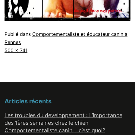
Publié dans
Comportementaliste et éducateur canin à
Rennes
Taille
500 × 741
originale
Articles récents
Les troubles du développement : L’importance
des 1ères semaines chez le chien
Comportementaliste canin… c’est quoi?