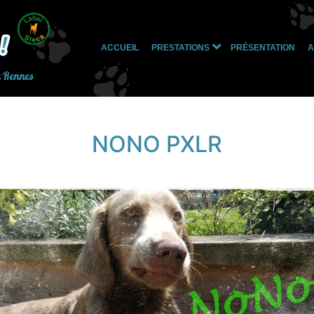
ACCUEIL
PRESTATIONS
PRÉSENTATION
A
Ouvrir
le
à Rennes
menu
NONO PXLR