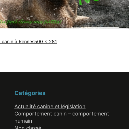
Taille
 canin à Rennes
500 × 281
originale
Catégories
Actualité canine et législation
Comportement canin – comportement
humain
Non classé