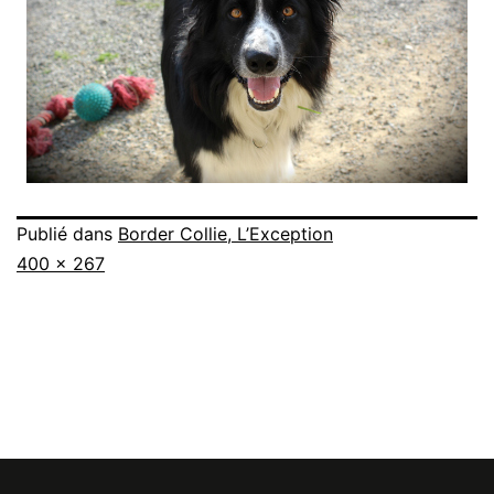
Publié dans
Border Collie, L’Exception
Taille
400 × 267
originale