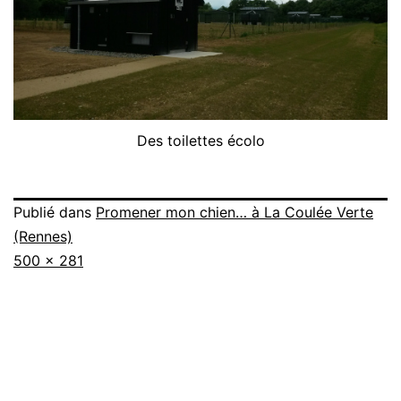
Des toilettes écolo
Publié dans
Promener mon chien… à La Coulée Verte
(Rennes)
Taille
500 × 281
originale