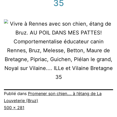
35
Publié dans
Promener son chien…. à l’étang de La
Louveterie (Bruz)
Taille
500 × 281
originale