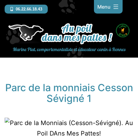
Aller
Menu
06.22.66.18.43
au
contenu
Marine Piat, comportementaliste et éducateur canin à Rennes
Parc de la monniais Cesson
Sévigné 1