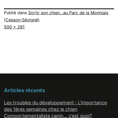
Publié dans
Sortir son chien…au Parc de la Monniais
(Cesson-Sévigné)
Taille
500 × 281
originale
Articles récents
Les troubles du développement : L’importance
des 1ères semaines chez le chien
Comportementaliste canin… c’est quoi?