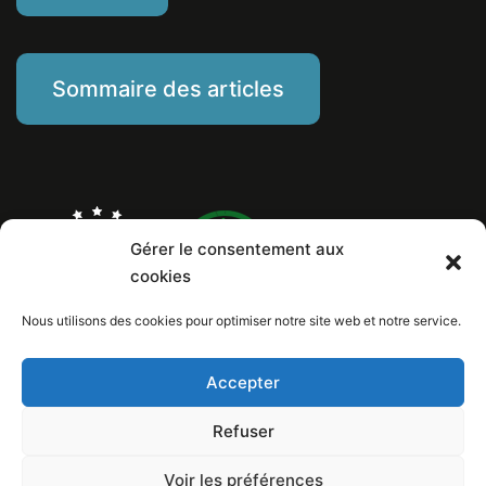
Sommaire des articles
Gérer le consentement aux
cookies
Nous utilisons des cookies pour optimiser notre site web et notre service.
Marine Piat, comportementaliste éducateur canin
Mentions Légales
Politique de cookies
Accepter
Numéro de Siret: 799 260 146 00029
Copyright © 2026 Au poil dans mes pattes! / Design et conception internet:
Refuser
Loïc Lelandais
Voir les préférences