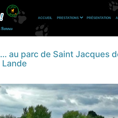
ACCUEIL
PRESTATIONS
PRÉSENTATION
A
Ouvrir
le
à Rennes
menu
s… au parc de Saint Jacques d
a Lande