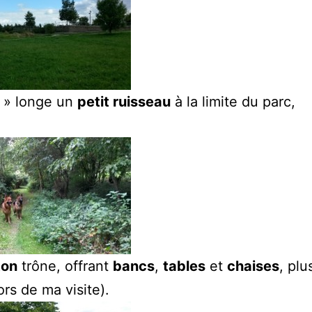
t » longe un
petit ruisseau
à la limite du parc,
ton
trône, offrant
bancs
,
tables
et
chaises
, plu
rs de ma visite).