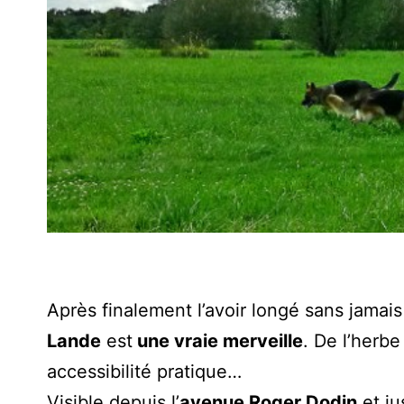
Après finalement l’avoir longé sans jamais
Lande
est
une vraie merveille
. De l’herbe
accessibilité pratique…
Visible depuis l’
avenue Roger Dodin
et ju