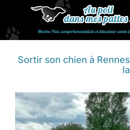
Aller
au
contenu
Marine Piat, comportementaliste et éducateur canin 
Sortir son chien à Renne
l