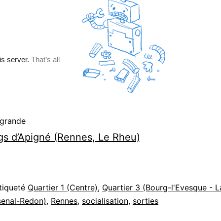
 grande
s d’Apigné (Rennes, Le Rheu)
tiqueté
Quartier 1 (Centre)
,
Quartier 3 (Bourg-l'Evesque - L
senal-Redon)
,
Rennes
,
socialisation
,
sorties