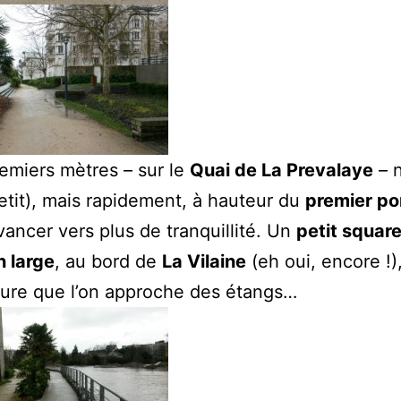
remiers mètres – sur le
Quai de La Prevalaye
– 
 petit), mais rapidement, à hauteur du
premier po
vancer vers plus de tranquillité. Un
petit squar
 large
, au bord de
La Vilaine
(eh oui, encore !)
ure que l’on approche des étangs…