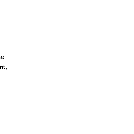
ne
nt
,
e
,
,