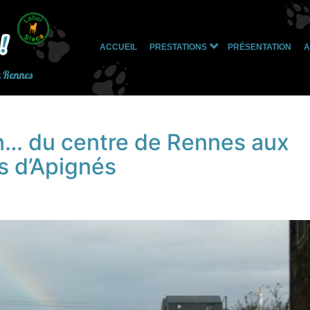
ACCUEIL
PRESTATIONS
PRÉSENTATION
A
Ouvrir
le
à Rennes
menu
n… du centre de Rennes aux
s d’Apignés