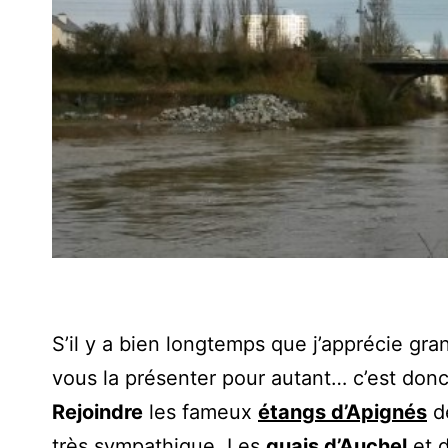
S’il y a bien longtemps que j’apprécie gr
vous la présenter pour autant… c’est donc
Rejoindre
les fameux
étangs d’Apignés
d
très sympathique. Les
quais d’Auchel
et 