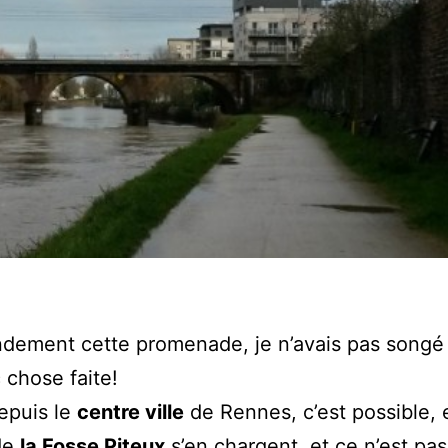
andement cette promenade, je n’avais pas songé
 chose faite!
epuis le
centre ville
de Rennes, c’est possible, 
de
la Fosse Piteux
s’en chargent, et ce n’est pas