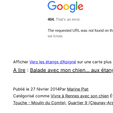
Afficher
Vers les étangs d’Apigné
sur une carte plus
A lire
:
Balade avec mon chien… aux étang
Publié le
27 février 2014
Par
Marine Piat
Catégorisé comme
Vivre à Rennes avec son chien
É
Touche - Moulin du Comte)
,
Quartier 9 (Cleunay-Ar