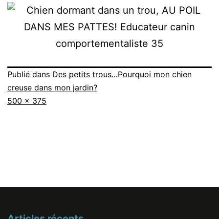
Publié dans
Des petits trous…Pourquoi mon chien
creuse dans mon jardin?
Taille
500 × 375
originale
Articles récents