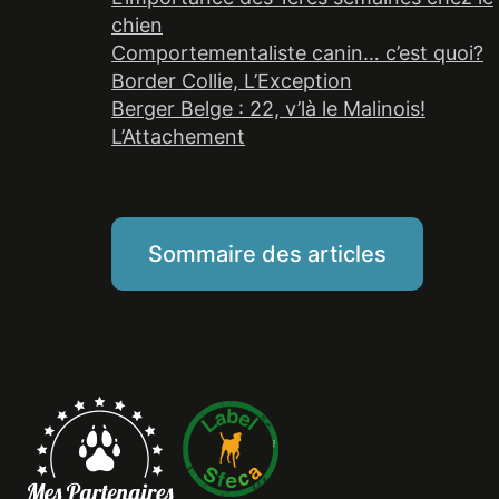
chien
Comportementaliste canin… c’est quoi?
Border Collie, L’Exception
Berger Belge : 22, v’là le Malinois!
L’Attachement
Sommaire des articles