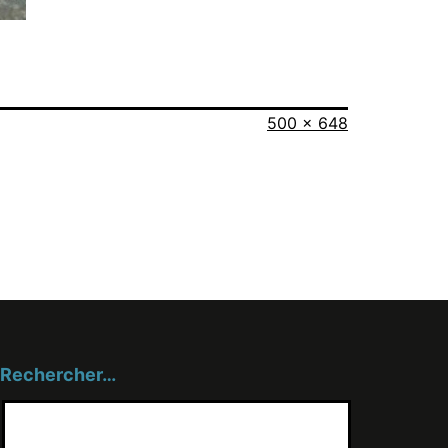
Taille
500 × 648
originale
Rechercher…