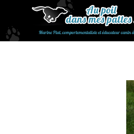
Aller
au
contenu
Marine Piat, comportementaliste et éducateur canin 