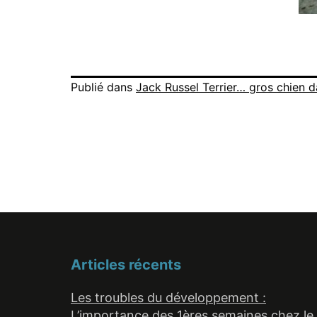
Publié dans
Jack Russel Terrier… gros chien d
Articles récents
Les troubles du développement :
L’importance des 1ères semaines chez le