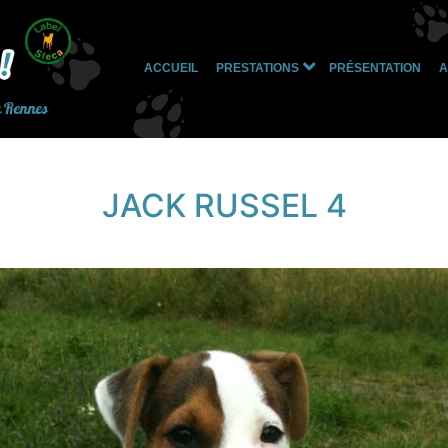
ACCUEIL
PRESTATIONS
PRÉSENTATION
A
Ouvrir
le
à Rennes
menu
JACK RUSSEL 4