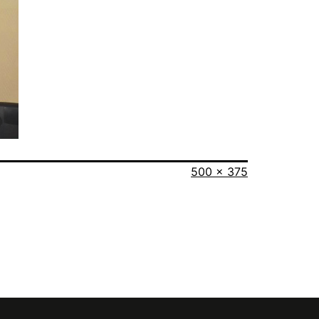
Taille
500 × 375
originale