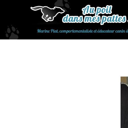
Aller
au
contenu
Marine Piat, comportementaliste et éducateur canin 