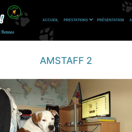
ACCUEIL
PRESTATIONS
PRÉSENTATION
A
Ouvrir
le
à Rennes
menu
AMSTAFF 2