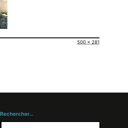
Taille
500 × 281
originale
Rechercher…