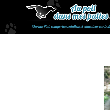
Aller
au
contenu
Marine Piat, comportementaliste et éducateur canin 