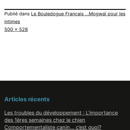
Publié dans
Le Bouledogue Français …Mogwaï pour les
intimes
Taille
500 × 528
originale
Articles récents
Les troubles du développement : L’importance
des 1ères semaines chez le chien
Comportementaliste canin… c’est quoi?