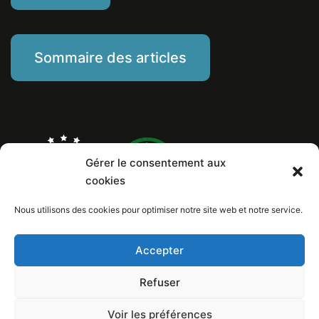
Sommaire des articles
Gérer le consentement aux
cookies
Nous utilisons des cookies pour optimiser notre site web et notre service.
Marine Piat, comportementaliste éducateur canin
Mentions Légales
Politique de cookies
Accepter
Numéro de Siret: 799 260 146 00029
Copyright © 2026 Au poil dans mes pattes! / Design et conception internet:
Refuser
Loïc Lelandais
Voir les préférences