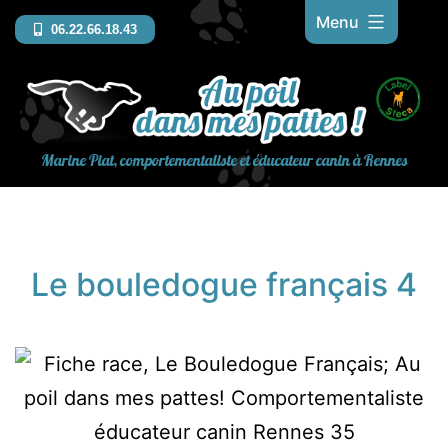
Aller
Menu
06.22.66.18.43
au
contenu
Marine Piat, comportementaliste et éducateur canin à Rennes
Le bouledogue français 4