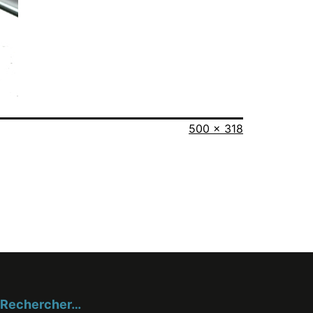
Taille
500 × 318
originale
Rechercher…