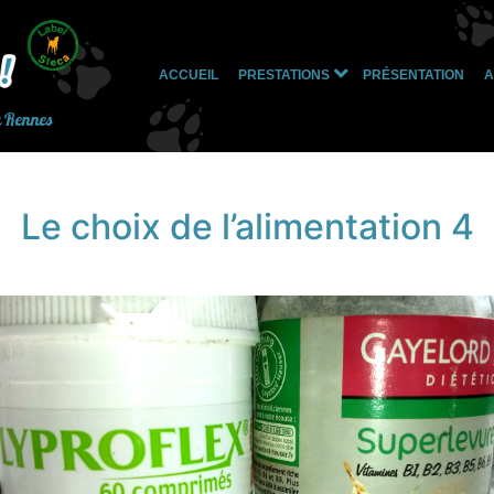
ACCUEIL
PRESTATIONS
PRÉSENTATION
A
Ouvrir
le
à Rennes
menu
Le choix de l’alimentation 4