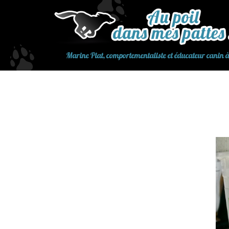
Aller
au
contenu
Marine Piat, comportementaliste et éducateur canin 