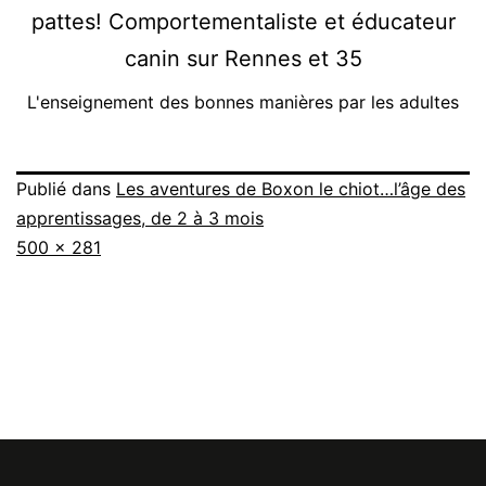
L'enseignement des bonnes manières par les adultes
Publié dans
Les aventures de Boxon le chiot…l’âge des
apprentissages, de 2 à 3 mois
Taille
500 × 281
originale