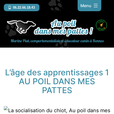
Aller
Menu
06.22.66.18.43
au
contenu
Marine Piat, comportementaliste et éducateur canin à Rennes
L’âge des apprentissages 1
AU POIL DANS MES
PATTES