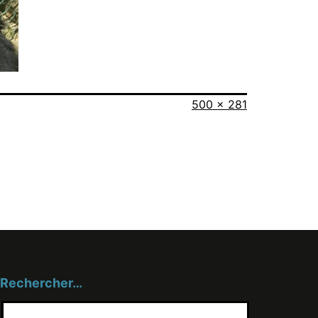
Taille
500 × 281
originale
Rechercher…