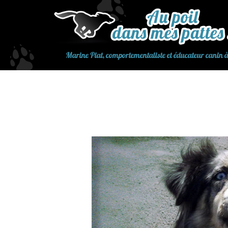
Aller
au
contenu
Marine Piat, comportementaliste et éducateur canin 