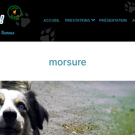
ACCUEIL
PRESTATIONS
PRÉSENTATION
A
Ouvrir
le
à Rennes
menu
morsure