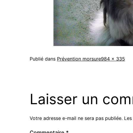
Taille
Publié dans
Prévention morsure
984 × 335
originale
Laisser un com
Votre adresse e-mail ne sera pas publiée.
Les
Commentaire
*