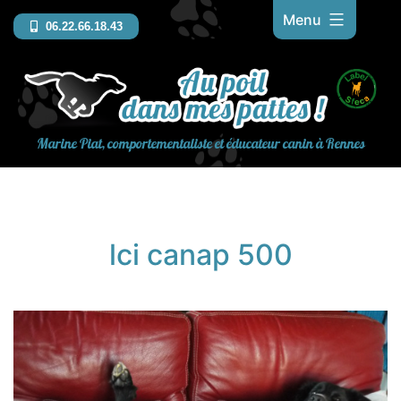
Aller
Menu
06.22.66.18.43
au
contenu
Marine Piat, comportementaliste et éducateur canin à Rennes
lci canap 500