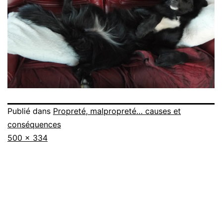
Publié dans
Propreté, malpropreté… causes et
conséquences
Taille
500 × 334
originale