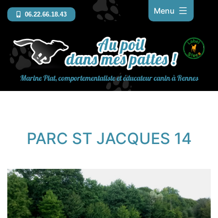
Aller
Menu
06.22.66.18.43
au
contenu
Marine Piat, comportementaliste et éducateur canin à Rennes
PARC ST JACQUES 14