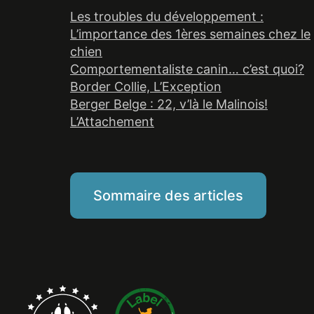
Les troubles du développement :
L’importance des 1ères semaines chez le
chien
Comportementaliste canin… c’est quoi?
Border Collie, L’Exception
Berger Belge : 22, v’là le Malinois!
L’Attachement
Sommaire des articles