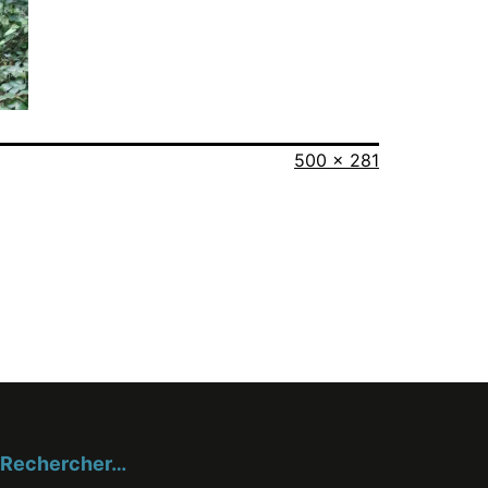
Taille
500 × 281
originale
Rechercher…