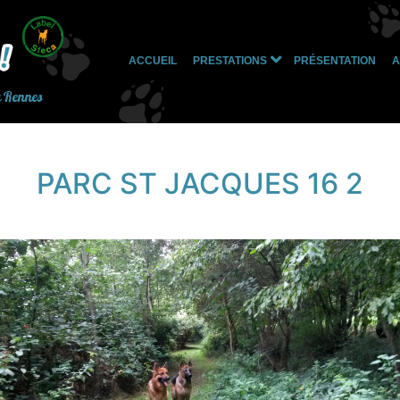
ACCUEIL
PRESTATIONS
PRÉSENTATION
A
Ouvrir
le
à Rennes
menu
PARC ST JACQUES 16 2