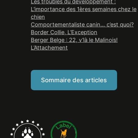
Les troubles du développement :
L’importance des 1ères semaines chez le
chien
Comportementaliste canin… c’est quoi?
Border Collie, L’Exception
Berger Belge : 22, v’là le Malinois!
L’Attachement
Sommaire des articles