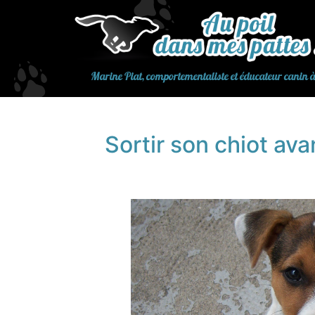
Aller
au
contenu
Marine Piat, comportementaliste et éducateur canin 
Sortir son chiot ava