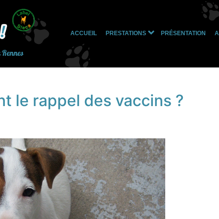
ACCUEIL
PRESTATIONS
PRÉSENTATION
A
Ouvrir
le
à Rennes
menu
nt le rappel des vaccins ?