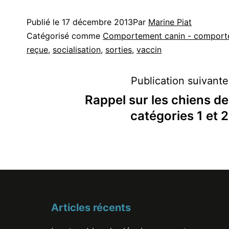
Publié le
17 décembre 2013
Par
Marine Piat
Catégorisé comme
Comportement canin - comport
reçue
,
socialisation
,
sorties
,
vaccin
Navigation
Publication suivante
de
Rappel sur les chiens de
catégories 1 et 2
l’article
Articles récents