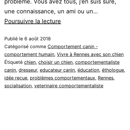
problème. Vous avez tous, j’en suis sûre,
une connaissance, un ami ou un…
Comportementaliste
Poursuivre la lecture
canin…
Publié le
6 août 2018
c’est
Catégorisé comme
Comportement canin -
quoi?
comportement humain
,
Vivre à Rennes avec son chien
Étiqueté
chien
,
choisir un chien
,
comportementaliste
canin
,
dresseur
,
educateur canin
,
éducation
,
éthologue
,
idée reçue
,
problèmes comportementaux
,
Rennes
,
socialisation
,
veterinaire comportementaliste