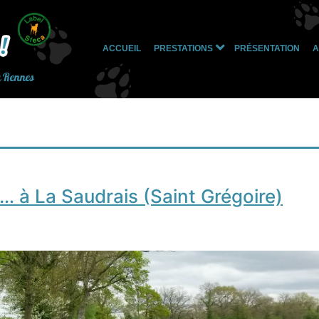
ACCUEIL
PRESTATIONS
PRÉSENTATION
A
Ouvrir
le
à Rennes
menu
… à La Saudrais (Saint Grégoire)