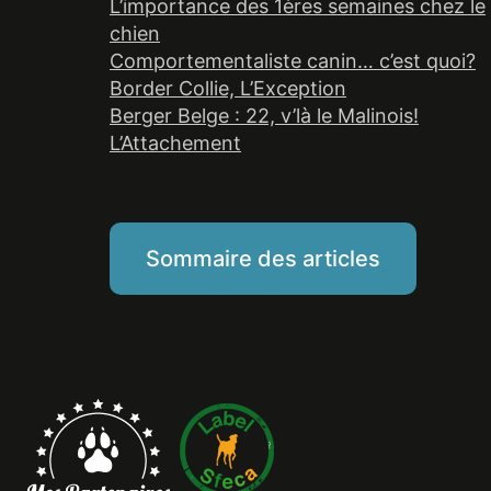
L’importance des 1ères semaines chez le
chien
Comportementaliste canin… c’est quoi?
Border Collie, L’Exception
Berger Belge : 22, v’là le Malinois!
L’Attachement
Sommaire des articles