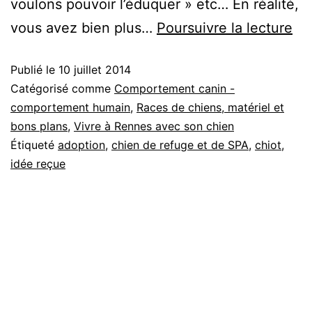
voulons pouvoir l’éduquer » etc… En réalité,
Ad
vous avez bien plus…
Poursuivre la lecture
un
Publié le
10 juillet 2014
ch
Catégorisé comme
Comportement canin -
de
comportement humain
,
Races de chiens, matériel et
re
bons plans
,
Vivre à Rennes avec son chien
ou
Étiqueté
adoption
,
chien de refuge et de SPA
,
chiot
,
idée reçue
de
SP