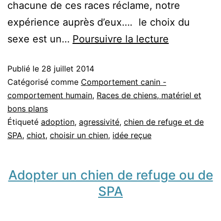
chacune de ces races réclame, notre
expérience auprès d’eux…. le choix du
Mâle
sexe est un…
Poursuivre la lecture
ou
Publié le
28 juillet 2014
femelle,
Catégorisé comme
Comportement canin -
quelle
comportement humain
,
Races de chiens, matériel et
différence
bons plans
et
Étiqueté
adoption
,
agressivité
,
chien de refuge et de
SPA
,
chiot
,
choisir un chien
,
idée reçue
que
choisir
?
Adopter un chien de refuge ou de
SPA