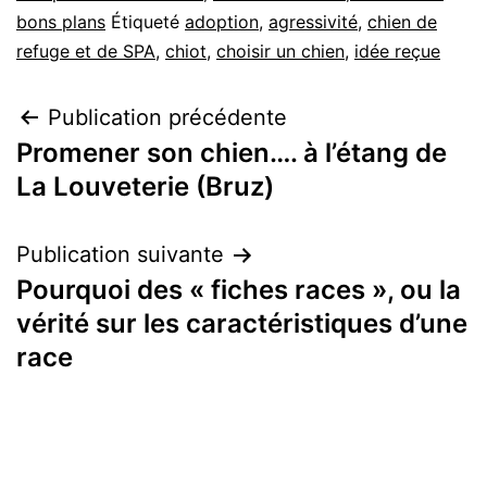
bons plans
Étiqueté
adoption
,
agressivité
,
chien de
refuge et de SPA
,
chiot
,
choisir un chien
,
idée reçue
Navigation
Publication précédente
Promener son chien…. à l’étang de
de
La Louveterie (Bruz)
l’article
Publication suivante
Pourquoi des « fiches races », ou la
vérité sur les caractéristiques d’une
race