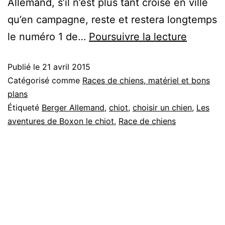
Allemand, s’il n’est plus tant croisé en ville
qu’en campagne, reste et restera longtemps
Le
le numéro 1 de…
Poursuivre la lecture
Berger
Publié le
21 avril 2015
Alleman
Catégorisé comme
Races de chiens, matériel et bons
star
plans
du
Étiqueté
Berger Allemand
,
chiot
,
choisir un chien
,
Les
travail
aventures de Boxon le chiot
,
Race de chiens