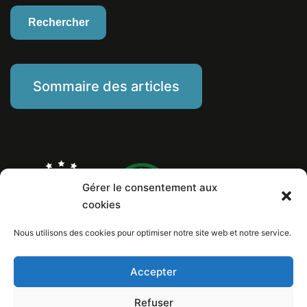
Sommaire des articles
Gérer le consentement aux
cookies
Nous utilisons des cookies pour optimiser notre site web et notre service.
Marine Piat, comportementaliste éducateur canin
Mentions Légales
Politique de cookies
Accepter
Numéro de Siret: 799 260 146 00029
Copyright © 2026 Au poil dans mes pattes! / Design et conception internet:
Refuser