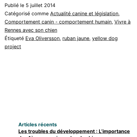
Publié le
5 juillet 2014
ruban
Catégorisé comme
Actualité canine et législation
,
jaune
Comportement canin - comportement humain
,
Vivre à
(ou
Rennes avec son chien
comment
Étiqueté
Eva Oliversson
,
ruban jaune
,
yellow dog
project
ne
pas
tout
mélanger)
Articles récents
Les troubles du développement : L’importance