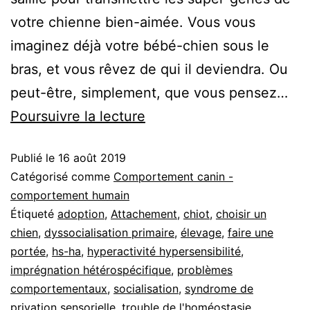
votre chienne bien-aimée. Vous vous
imaginez déjà votre bébé-chien sous le
bras, et vous rêvez de qui il deviendra. Ou
peut-être, simplement, que vous pensez…
Les
Poursuivre la lecture
troubles
Publié le
16 août 2019
du
Catégorisé comme
Comportement canin -
développement
comportement humain
:
Étiqueté
adoption
,
Attachement
,
chiot
,
choisir un
L’importance
chien
,
dyssocialisation primaire
,
élevage
,
faire une
portée
,
hs-ha
,
hyperactivité hypersensibilité
,
des
imprégnation hétérospécifique
,
problèmes
1ères
comportementaux
,
socialisation
,
syndrome de
semaines
privation sensorielle
,
trouble de l'homéostasie