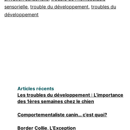
sensorielle
,
trouble du développement
chez
,
troubles du
développement
le
chien
Articles récents
Les troubles du développement : L’importance
des 1ères semaines chez le chien
Comportementaliste canin… c’est quoi?
Border Collie, L’Exception