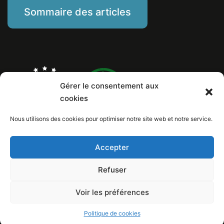
Sommaire des articles
Gérer le consentement aux
cookies
Nous utilisons des cookies pour optimiser notre site web et notre service.
Marine Piat, comportementaliste éducateur canin
Mentions Légales
Politique de cookies
Accepter
Numéro de Siret: 799 260 146 00029
Copyright © 2026 Au poil dans mes pattes! / Design et conception internet:
Refuser
Loïc Lelandais
Voir les préférences
Politique de cookies