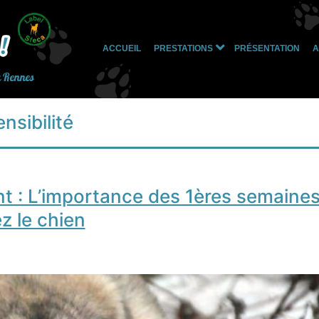
ACCUEIL
PRESTATIONS
PRÉSENTATION
A
Ouvrir
le
à Rennes
menu
nsibilité
t : L’importance des 1ères semaine
z le chien