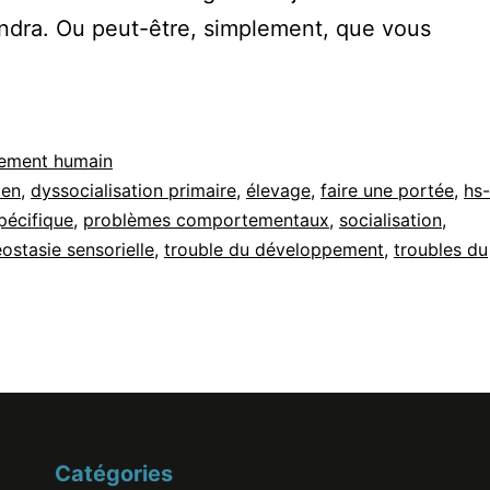
iendra. Ou peut-être, simplement, que vous
ement humain
ment
ien
,
dyssocialisation primaire
,
élevage
,
faire une portée
,
hs
pécifique
,
problèmes comportementaux
,
socialisation
,
e
ostasie sensorielle
,
trouble du développement
,
troubles du
Catégories