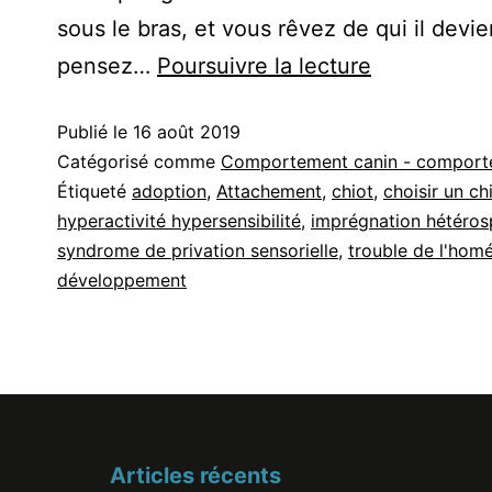
sous le bras, et vous rêvez de qui il dev
Les
pensez…
Poursuivre la lecture
troubles
Publié le
16 août 2019
du
Catégorisé comme
Comportement canin - comport
développe
Étiqueté
adoption
,
Attachement
,
chiot
,
choisir un ch
:
hyperactivité hypersensibilité
,
imprégnation hétéros
L’importanc
syndrome de privation sensorielle
,
trouble de l'homé
développement
des
1ères
semaines
chez
le
Articles récents
chien