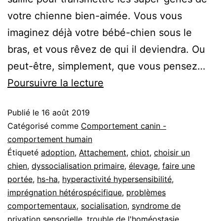
votre chienne bien-aimée. Vous vous
imaginez déjà votre bébé-chien sous le
bras, et vous rêvez de qui il deviendra. Ou
peut-être, simplement, que vous pensez…
Les
Poursuivre la lecture
troubles
Publié le
16 août 2019
du
Catégorisé comme
Comportement canin -
développement
comportement humain
:
Étiqueté
adoption
,
Attachement
,
chiot
,
choisir un
L’importance
chien
,
dyssocialisation primaire
,
élevage
,
faire une
portée
,
hs-ha
,
hyperactivité hypersensibilité
,
des
imprégnation hétérospécifique
,
problèmes
1ères
comportementaux
,
socialisation
,
syndrome de
semaines
privation sensorielle
,
trouble de l'homéostasie