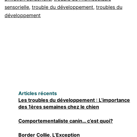
sensorielle
,
trouble du développement
chez
,
troubles du
développement
le
chien
Articles récents
Les troubles du développement : L’importance
des 1ères semaines chez le chien
Comportementaliste canin… c’est quoi?
Border Collie, L’Exception