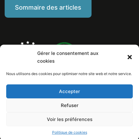
Sommaire des articles
Gérer le consentement aux
cookies
Nous utilisons des cookies pour optimiser notre site web et notre service.
Marine Piat, comportementaliste éducateur canin
Mentions Légales
Politique de cookies
Accepter
Numéro de Siret: 799 260 146 00029
Copyright © 2026 Au poil dans mes pattes! / Design et conception internet:
Refuser
Loïc Lelandais
Voir les préférences
Politique de cookies