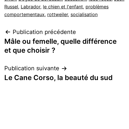
Russel
,
Labrador
,
le chien et l'enfant
,
problèmes
comportementaux
,
rottweiler
,
socialisation
Navigation
Publication précédente
Mâle ou femelle, quelle différence
de
et que choisir ?
l’article
Publication suivante
Le Cane Corso, la beauté du sud