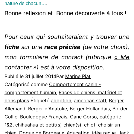
nature de chacun…
.
Bonne réflexion et
Bonne découverte à tous !
Pour ceux qui souhaiteraient y trouver une
fiche
sur une
race précise
(de votre choix),
mon formulaire de contact (rubrique
« Me
contacter »
) est à votre disposition.
Publié le
31 juillet 2014
Par
Marine Piat
Catégorisé comme
Comportement canin -
comportement humain
,
Races de chiens, matériel et
bons plans
Étiqueté
adoption
,
american staff
,
Berger
Allemand
,
Berger d'Anatolie
,
Berger Hollandais
,
Border
Collie
,
Bouledogue Français
,
Cane Corso
,
catégorie
1&2
,
chihuahua et petit(s) chien(s)
,
chiot
,
choisir un
chien
,
Dogue de Bordeaux
,
éducation
,
idée reçue
,
Jack