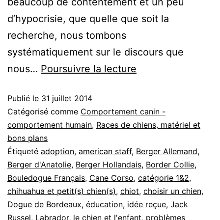
beaucoup de contentement et un peu
d’hypocrisie, que quelle que soit la
recherche, nous tombons
systématiquement sur le discours que
Pourquoi
nous…
Poursuivre la lecture
des
Publié le
31 juillet 2014
« fiches
Catégorisé comme
Comportement canin -
races »,
comportement humain
,
Races de chiens, matériel et
ou
bons plans
la
Étiqueté
adoption
,
american staff
,
Berger Allemand
,
Berger d'Anatolie
,
Berger Hollandais
,
Border Collie
,
vérité
Bouledogue Français
,
Cane Corso
,
catégorie 1&2
,
sur
chihuahua et petit(s) chien(s)
,
chiot
,
choisir un chien
,
les
Dogue de Bordeaux
,
éducation
,
idée reçue
,
Jack
Russel
,
Labrador
,
le chien et l'enfant
caractéristiques
,
problèmes