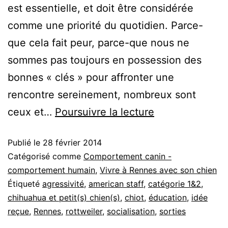
est essentielle, et doit être considérée
comme une priorité du quotidien. Parce-
que cela fait peur, parce-que nous ne
sommes pas toujours en possession des
bonnes « clés » pour affronter une
rencontre sereinement, nombreux sont
Rencontre
ceux et…
Poursuivre la lecture
imprévue:
Publié le
28 février 2014
la
Catégorisé comme
Comportement canin -
bonne
comportement humain
,
Vivre à Rennes avec son chien
réaction
Étiqueté
agressivité
,
american staff
,
catégorie 1&2
,
chihuahua et petit(s) chien(s)
,
chiot
,
éducation
,
idée
reçue
,
Rennes
,
rottweiler
,
socialisation
,
sorties