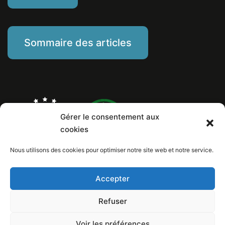
Sommaire des articles
Gérer le consentement aux
cookies
Nous utilisons des cookies pour optimiser notre site web et notre service.
Marine Piat, comportementaliste éducateur canin
Mentions Légales
Politique de cookies
Accepter
Numéro de Siret: 799 260 146 00029
Copyright © 2026 Au poil dans mes pattes! / Design et conception internet:
Refuser
Loïc Lelandais
Voir les préférences