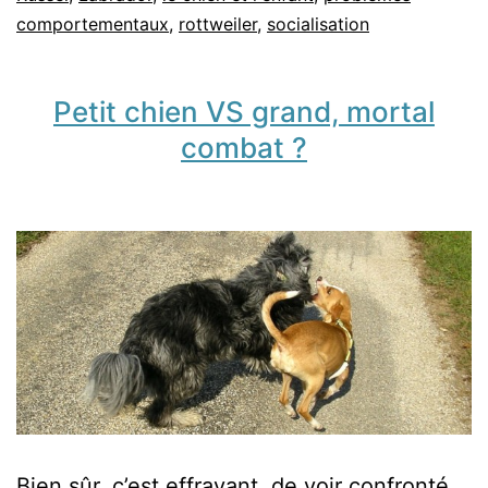
comportementaux
,
rottweiler
,
socialisation
d’une
race
Petit chien VS grand, mortal
combat ?
Bien sûr, c’est effrayant, de voir confronté