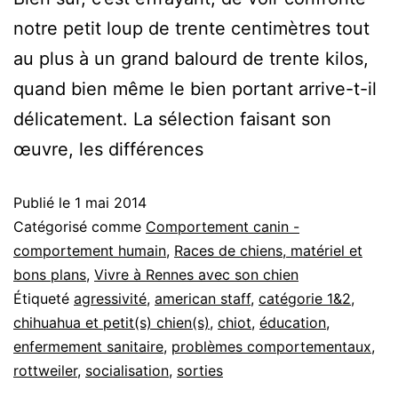
notre petit loup de trente centimètres tout
au plus à un grand balourd de trente kilos,
quand bien même le bien portant arrive-t-il
délicatement. La sélection faisant son
œuvre, les différences
Publié le
1 mai 2014
Catégorisé comme
Comportement canin -
comportement humain
,
Races de chiens, matériel et
bons plans
,
Vivre à Rennes avec son chien
Étiqueté
agressivité
,
american staff
,
catégorie 1&2
,
chihuahua et petit(s) chien(s)
,
chiot
,
éducation
,
enfermement sanitaire
,
problèmes comportementaux
,
rottweiler
,
socialisation
,
sorties