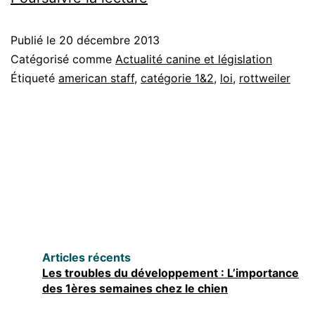
sur
Publié le
20 décembre 2013
les
Catégorisé comme
Actualité canine et législation
chiens
Étiqueté
american staff
,
catégorie 1&2
,
loi
,
rottweiler
de
catégories
1
et
2
Articles récents
Les troubles du développement : L’importance
des 1ères semaines chez le chien