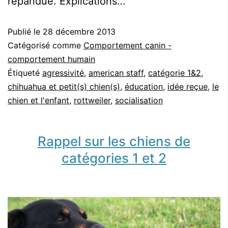
répandue. Explications…
Publié le
28 décembre 2013
Catégorisé comme
Comportement canin -
comportement humain
Étiqueté
agressivité
,
american staff
,
catégorie 1&2
,
chihuahua et petit(s) chien(s)
,
éducation
,
idée reçue
,
le
chien et l'enfant
,
rottweiler
,
socialisation
Rappel sur les chiens de
catégories 1 et 2